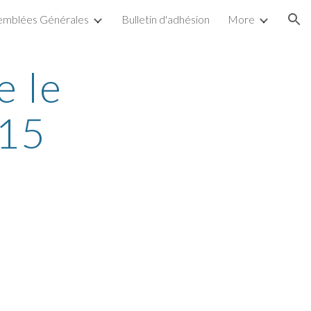
emblées Générales
Bulletin d'adhésion
More
ion
e le
015