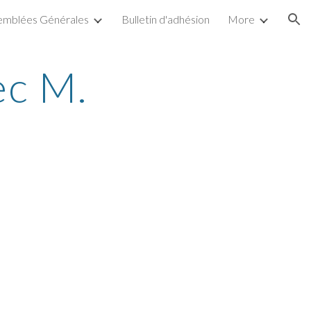
emblées Générales
Bulletin d'adhésion
More
ion
ec M.